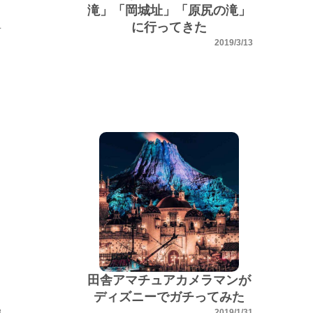
滝」「岡城址」「原尻の滝」
に行ってきた
1
2019/3/13
田舎アマチュアカメラマンが
ディズニーでガチってみた
8
2019/1/31