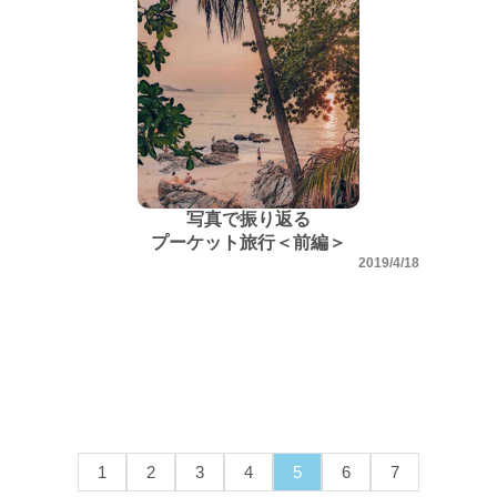
写真で振り返る
プーケット旅行＜前編＞
2019/4/18
1
2
3
4
5
6
7