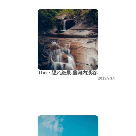
The・隠れ絶景-藤河内渓谷-
2019/9/14